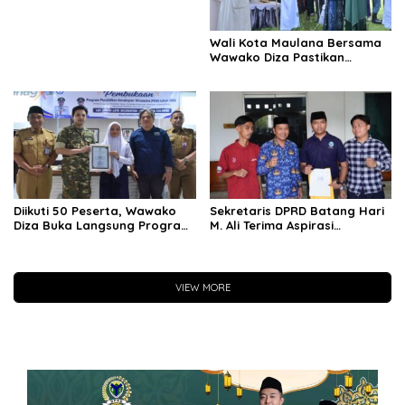
Wali Kota Maulana Bersama
Wawako Diza Pastikan
Pendistribusian Daging
Kurban Dari Pemkot Jambi
Tepat Sasaran
Diikuti 50 Peserta, Wawako
Sekretaris DPRD Batang Hari
Diza Buka Langsung Program
M. Ali Terima Aspirasi
Pendidikan Kecakapan
Masyarakat Sungai Buluh
Wirausaha
VIEW MORE