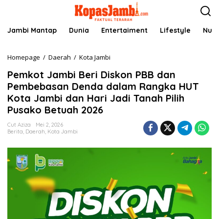
L
e
w
a
Jambi Mantap
Dunia
Entertaiment
Lifestyle
Nusa
t
i
k
Homepage
/
Daerah
/
Kota Jambi
P
e
e
Pemkot Jambi Beri Diskon PBB dan
k
m
o
k
Pembebasan Denda dalam Rangka HUT
n
o
Kota Jambi dan Hari Jadi Tanah Pilih
t
t
Pusako Betuah 2026
e
J
n
a
Cut Aziza
Mei 2, 2026
m
Berita
,
Daerah
,
Kota Jambi
b
i
B
e
r
i
D
i
s
k