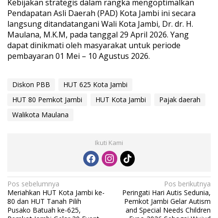
Kebijakan strategis dalam rangka mengoptimalkan
Pendapatan Asli Daerah (PAD) Kota Jambi ini secara
langsung ditandatangani Wali Kota Jambi, Dr. dr. H.
Maulana, M.K.M, pada tanggal 29 April 2026. Yang
dapat dinikmati oleh masyarakat untuk periode
pembayaran 01 Mei – 10 Agustus 2026.
Diskon PBB
HUT 625 Kota Jambi
HUT 80 Pemkot Jambi
HUT Kota Jambi
Pajak daerah
Walikota Maulana
Ikuti Kami
N
Pos sebelumnya
Pos berikutnya
Meriahkan HUT Kota Jambi ke-
Peringati Hari Autis Sedunia,
a
80 dan HUT Tanah Pilih
Pemkot Jambi Gelar Autism
v
Pusako Batuah ke-625,
and Special Needs Children