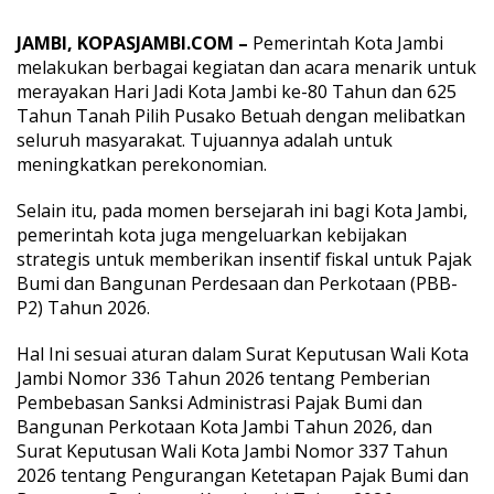
l
a
JAMBI, KOPASJAMBI.COM –
Pemerintah Kota Jambi
m
melakukan berbagai kegiatan dan acara menarik untuk
R
merayakan Hari Jadi Kota Jambi ke-80 Tahun dan 625
a
n
Tahun Tanah Pilih Pusako Betuah dengan melibatkan
g
seluruh masyarakat. Tujuannya adalah untuk
k
meningkatkan perekonomian.
a
H
Selain itu, pada momen bersejarah ini bagi Kota Jambi,
U
T
pemerintah kota juga mengeluarkan kebijakan
K
strategis untuk memberikan insentif fiskal untuk Pajak
o
Bumi dan Bangunan Perdesaan dan Perkotaan (PBB-
t
P2) Tahun 2026.
a
J
a
Hal Ini sesuai aturan dalam Surat Keputusan Wali Kota
m
Jambi Nomor 336 Tahun 2026 tentang Pemberian
b
Pembebasan Sanksi Administrasi Pajak Bumi dan
i
Bangunan Perkotaan Kota Jambi Tahun 2026, dan
d
Surat Keputusan Wali Kota Jambi Nomor 337 Tahun
a
n
2026 tentang Pengurangan Ketetapan Pajak Bumi dan
H