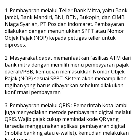
t
1. Pembayaran melalui Teller Bank Mitra, yaitu Bank
u
a
Jambi, Bank Mandiri, BNI, BTN, Bukopin, dan CIMB
h
Niaga Syariah, PT Pos dan indomaret. Pembayaran
2
dilakukan dengan menunjukkan SPPT atau Nomor
0
Objek Pajak (NOP) kepada petugas teller untuk
2
diproses.
6
2. Masyarakat dapat memanfaatkan fasilitas ATM dari
bank mitra dengan memilih menu pembayaran pajak
daerah/PBB, kemudian memasukkan Nomor Objek
Pajak (NOP) sesuai SPPT. Sistem akan menampilkan
tagihan yang harus dibayarkan sebelum dilakukan
konfirmasi pembayaran.
3. Pembayaran melalui QRIS : Pemerintah Kota Jambi
juga menyediakan metode pembayaran digital melalui
QRIS. Wajib pajak cukup memindai kode QR yang
tersedia menggunakan aplikasi pembayaran digital
(mobile banking atau e-wallet), kemudian melakukan
konfirmasi.