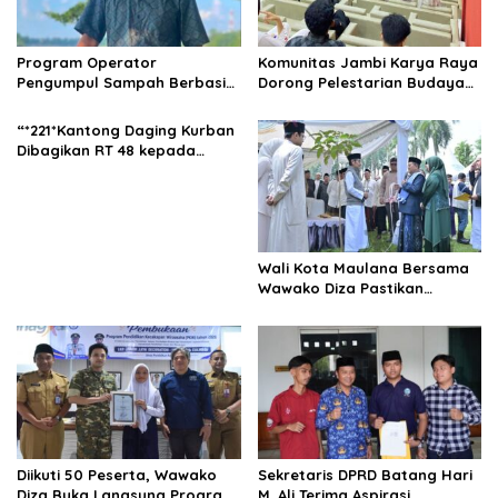
Program Operator
Komunitas Jambi Karya Raya
Pengumpul Sampah Berbasis
Dorong Pelestarian Budaya
Masyarakat (OPBM) Wali Kota
Jambi Melalui Karya Tulis
Jambi Tuai Pro dan Kontra,
Bersama Generasi Muda
“*221*Kantong Daging Kurban
Rully Arizal: Pahami Dulu
Jambi
Dibagikan RT 48 kepada
Tujuan Programnya !!!
Warga dan yang
Membutuhkan”.
Wali Kota Maulana Bersama
Wawako Diza Pastikan
Pendistribusian Daging
Kurban Dari Pemkot Jambi
Tepat Sasaran
Diikuti 50 Peserta, Wawako
Sekretaris DPRD Batang Hari
Diza Buka Langsung Program
M. Ali Terima Aspirasi