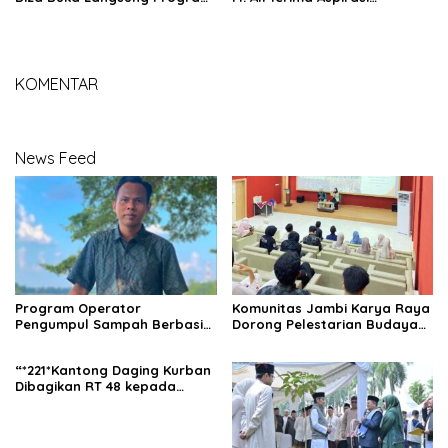
Pendidikan Kecakapan
Masyarakat Sungai Buluh
Wirausaha
KOMENTAR
News Feed
Program Operator
Komunitas Jambi Karya Raya
Pengumpul Sampah Berbasis
Dorong Pelestarian Budaya
Masyarakat (OPBM) Wali Kota
Jambi Melalui Karya Tulis
Jambi Tuai Pro dan Kontra,
Bersama Generasi Muda
“*221*Kantong Daging Kurban
Rully Arizal: Pahami Dulu
Jambi
Dibagikan RT 48 kepada
Tujuan Programnya !!!
Warga dan yang
Membutuhkan”.