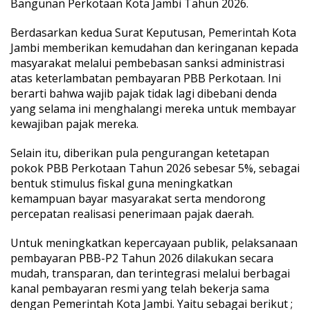
Bangunan Perkotaan Kota Jambi Tahun 2026.
a
r
Berdasarkan kedua Surat Keputusan, Pemerintah Kota
i
Jambi memberikan kemudahan dan keringanan kepada
J
a
masyarakat melalui pembebasan sanksi administrasi
d
atas keterlambatan pembayaran PBB Perkotaan. Ini
i
berarti bahwa wajib pajak tidak lagi dibebani denda
T
yang selama ini menghalangi mereka untuk membayar
a
n
kewajiban pajak mereka.
a
h
Selain itu, diberikan pula pengurangan ketetapan
P
pokok PBB Perkotaan Tahun 2026 sebesar 5%, sebagai
i
bentuk stimulus fiskal guna meningkatkan
l
i
kemampuan bayar masyarakat serta mendorong
h
percepatan realisasi penerimaan pajak daerah.
P
u
Untuk meningkatkan kepercayaan publik, pelaksanaan
s
pembayaran PBB-P2 Tahun 2026 dilakukan secara
a
k
mudah, transparan, dan terintegrasi melalui berbagai
o
kanal pembayaran resmi yang telah bekerja sama
B
dengan Pemerintah Kota Jambi. Yaitu sebagai berikut ;
e