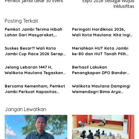
Pemkot Jambi Gelar 30 Event
Expo 2026 Sebagai Wujud
i
Inklusifitas
g
Posting Terkait
a
s
Pemkot Jambi Terima Hibah
Peringati Hardiknas 2026,
Lahan Dari Masyarakat,
Wali Kota Maulana: Kita Ingin
i
Bentuk Dukungan Masyarakat
Generasi Muda Jambi Memiliki
Untuk Pembangunan
Karakter Yang Kuat Dan
p
Suskes Besar!!! Wali Kota
Meriahkan HUT Kota Jambi
Infrastruktur
Tidak Tercerabut Dari Akar
Jambi Cup Race 2026 Serap
ke-80 dan HUT Tanah Pilih
o
Budaya Bangsa
Perputaran Ekonomi Rp1,03
Pusako Batuah ke-625,
s
Miliar
Pemkot Jambi Gelar 30 Event
Jelang Lebaran 1447 H,
Berhasil Lakukan
Walikota Maulana Tegaskan
Penangkapan DPO Bandar
Perumdan Tirta Mayang
Narkoba 58 Kg, Walikota
Untuk Amankan Pasokan Air
Jambi Apresiasi Kinerja Polda
Bersama Kemenham, Pemkot
Walikota Maulana Dampingi
Jambi
Jambi Perkuat Kapasitas
Wamendagri Bima Arya
Pelajar Menuju Indonesia
Kunker Ke Jambi, Apresiasi
Emas 2045
Program Kampung Bahagia
Jangan Lewatkan