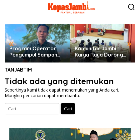
L
e
w
a
t
i
k
«
»
e
k
Program Operator
Komunitas Jambi
o
Pengumpul Sampah
Karya Raya Dorong
n
Berbasis Masyarakat
Pelestarian Budaya
t
(OPBM) Wali Kota
Jambi Melalui Karya
TANJABTIM
e
Jambi Tuai Pro dan
Tulis Bersama
n
Tidak ada yang ditemukan
Kontra, Rully Arizal:
Generasi Muda Jambi
Pahami Dulu Tujuan
Sepertinya kami tidak dapat menemukan yang Anda cari.
Programnya !!!
Mungkin pencarian dapat membantu.
C
a
r
i
u
n
t