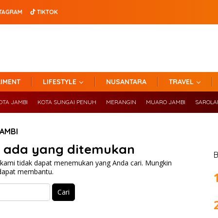
TAGRAM
TIKTOK
IMENT
LIFESTYLE
NUSANTARA
TRAVEL
OTA JAMBI
KOTA SUNGAI PENUH
MERANGIN
MUARO JAMBI
SAROL
AMBI
k ada yang ditemukan
B
 kami tidak dapat menemukan yang Anda cari. Mungkin
 dapat membantu.