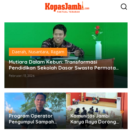
L
e
w
a
t
i
k
e
k
o
Daerah
,
Nusantara
,
Ragam
n
t
Mutiara Dalam Kebun: Transformasi
e
Pendidikan Sekolah Dasar Swasta Permata
n
Agri Bulian Jaya Maro Sebo Ilir
Februari 13, 2026
«
»
Program Operator
Komunitas Jambi
Pengumpul Sampah
Karya Raya Dorong
Berbasis Masyarakat
Pelestarian Budaya