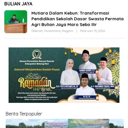
(OPBM) Wali Kota
Jambi Melalui Karya
BULIAN JAYA
Jambi Tuai Pro dan
Tulis Bersama
Kontra, Rully Arizal:
Generasi Muda Jambi
Mutiara Dalam Kebun: Transformasi
Pahami Dulu Tujuan
Pendidikan Sekolah Dasar Swasta Permata
Programnya !!!
Agri Bulian Jaya Maro Sebo Ilir
Daerah
,
Nusantara
,
Ragam
|
Februari 13, 2026
O
L
E
H
C
U
T
A
Z
I
Z
A
Berita Terpopuler