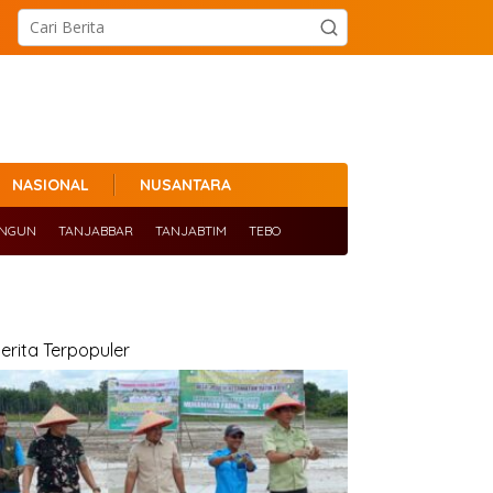
NASIONAL
NUSANTARA
ANGUN
TANJABBAR
TANJABTIM
TEBO
erita Terpopuler
uasana Hangat Penuh
Gubernur Al Haris Sholat
ebersamaan Warnai
Idul Adha di Masjid Al-Falah,
pen House Idul Adha 1447
Ajak Masyarakat Perkuat
 di Rumdis Gubernur
Semangat Berkurban
ambi