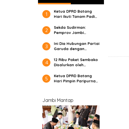
Arizal: Pahami Dulu Tujuan
Programnya !!!
Ketua DPRD Batang
1
Hari Ikuti Tanam Padi
Perdana di Desa
Jelutih
Sekda Sudirman:
2
Pemprov Jambi
Siapkan Anggarkan
Rp10,8 Miliar untuk
Ini Dia Hubungan Partai
3
Porprov 2026
Garuda dengan
Gerindra
12 Ribu Paket Sembako
4
Disalurkan oleh
Maulana- Diza Kepada
Masyarakat dan Anak
Ketua DPRD Batang
5
Yatim
Hari Pimpin Paripurna
Terkait 2 Ranperda
Inisiatif DPRD
Jambi Mantap