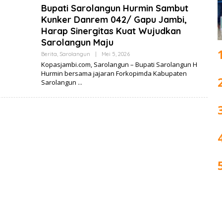
Bupati Sarolangun Hurmin Sambut
Kunker Danrem 042/ Gapu Jambi,
Harap Sinergitas Kuat Wujudkan
Sarolangun Maju
Berita
,
Sarolangun
|
Mei 5, 2026
O
L
Kopasjambi.com, Sarolangun – Bupati Sarolangun H
E
Hurmin bersama jajaran Forkopimda Kabupaten
H
Sarolangun
J
O
F
I
N