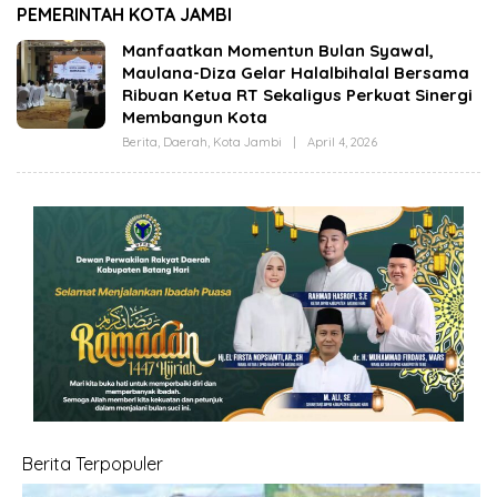
(OPBM) Wali Kota
Jambi Melalui Karya
PEMERINTAH KOTA JAMBI
Jambi Tuai Pro dan
Tulis Bersama
Kontra, Rully Arizal:
Generasi Muda Jambi
Manfaatkan Momentun Bulan Syawal,
Pahami Dulu Tujuan
Maulana-Diza Gelar Halalbihalal Bersama
Programnya !!!
Ribuan Ketua RT Sekaligus Perkuat Sinergi
Membangun Kota
Berita
,
Daerah
,
Kota Jambi
|
April 4, 2026
O
L
E
H
C
U
T
A
Z
I
Z
A
Berita Terpopuler