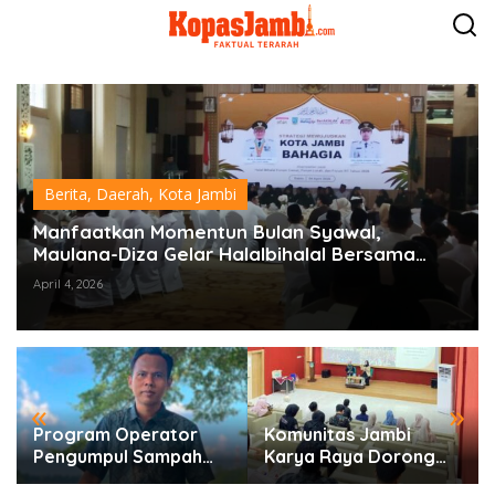
L
e
w
a
t
i
k
e
k
o
Berita
,
Daerah
,
Kota Jambi
n
t
Manfaatkan Momentun Bulan Syawal,
e
Maulana-Diza Gelar Halalbihalal Bersama
n
Ribuan Ketua RT Sekaligus Perkuat Sinergi
April 4, 2026
Membangun Kota
«
»
Program Operator
Komunitas Jambi
Pengumpul Sampah
Karya Raya Dorong
Berbasis Masyarakat
Pelestarian Budaya