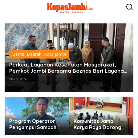
L
e
w
a
t
i
k
e
k
o
Berita
,
Daerah
,
Kota Jambi
n
t
Perkuat Layanan Kesehatan Masyarakat,
e
Pemkot Jambi Bersama Baznas Beri Layanan
n
Khitanan Gratis Disemua Puskesmas
Mei 5, 2026
«
»
Program Operator
Komunitas Jambi
Pengumpul Sampah
Karya Raya Dorong
Berbasis Masyarakat
Pelestarian Budaya