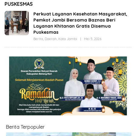
(OPBM) Wali Kota
Jambi Melalui Karya
PUSKESMAS
Jambi Tuai Pro dan
Tulis Bersama
Kontra, Rully Arizal:
Generasi Muda Jambi
Perkuat Layanan Kesehatan Masyarakat,
Pahami Dulu Tujuan
Pemkot Jambi Bersama Baznas Beri
Programnya !!!
Layanan Khitanan Gratis Disemua
Puskesmas
Berita
,
Daerah
,
Kota Jambi
|
Mei 5, 2026
O
L
E
H
C
U
T
A
Z
I
Z
A
Berita Terpopuler