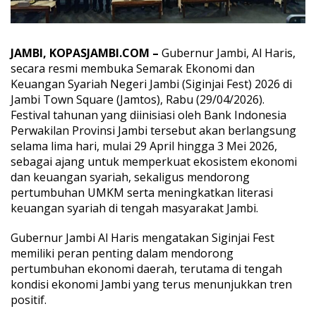
g
i
n
j
JAMBI, KOPASJAMBI.COM –
Gubernur Jambi,
Al Haris
,
a
secara resmi membuka Semarak Ekonomi dan
i
Keuangan Syariah Negeri Jambi (Siginjai Fest) 2026 di
F
Jambi Town Square (Jamtos), Rabu (29/04/2026).
e
s
Festival tahunan yang diinisiasi oleh
Bank Indonesia
t
Perwakilan Provinsi Jambi
tersebut akan berlangsung
2
selama lima hari, mulai 29 April hingga 3 Mei 2026,
0
sebagai ajang untuk memperkuat ekosistem ekonomi
2
6
dan keuangan syariah, sekaligus mendorong
S
pertumbuhan UMKM serta meningkatkan literasi
e
keuangan syariah di tengah masyarakat Jambi.
m
a
Gubernur Jambi Al Haris mengatakan Siginjai Fest
n
g
memiliki peran penting dalam mendorong
a
pertumbuhan ekonomi daerah, terutama di tengah
t
kondisi ekonomi Jambi yang terus menunjukkan tren
D
positif.
o
r