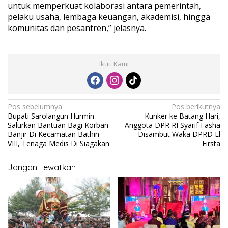
untuk memperkuat kolaborasi antara pemerintah,
pelaku usaha, lembaga keuangan, akademisi, hingga
komunitas dan pesantren,” jelasnya.
Ikuti Kami
N
Pos sebelumnya
Pos berikutnya
Bupati Sarolangun Hurmin
Kunker ke Batang Hari,
a
Salurkan Bantuan Bagi Korban
Anggota DPR RI Syarif Fasha
v
Banjir Di Kecamatan Bathin
Disambut Waka DPRD El
VIII, Tenaga Medis Di Siagakan
Firsta
i
g
Jangan Lewatkan
a
s
i
p