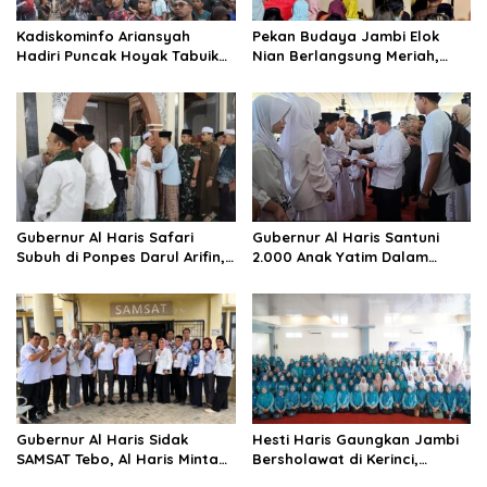
o
Kadiskominfo Ariansyah
Pekan Budaya Jambi Elok
s
Hadiri Puncak Hoyak Tabuik
Nian Berlangsung Meriah,
2026 di Pantai Gandoriah
Gubernur Al Haris : Hidupkan
Mewakili Gubernur Jambi
Taman Mini Melayu Jambi
Gubernur Al Haris Safari
Gubernur Al Haris Santuni
Subuh di Ponpes Darul Arifin,
2.000 Anak Yatim Dalam
Mengikuti Istigasah dan
Peringatan 10 Muharram 1448
Pengajian
H
Gubernur Al Haris Sidak
Hesti Haris Gaungkan Jambi
SAMSAT Tebo, Al Haris Minta
Bersholawat di Kerinci,
Ruang Pelayanan Dibenahi
Jadikan Sholawat Energi