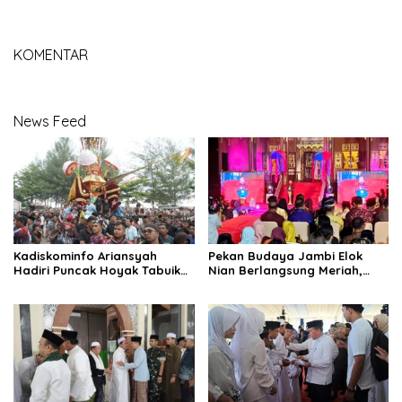
Agar Wajib Pajak Nyaman
Positif Mendidik Generasi
Berakhlak
KOMENTAR
News Feed
Kadiskominfo Ariansyah
Pekan Budaya Jambi Elok
Hadiri Puncak Hoyak Tabuik
Nian Berlangsung Meriah,
2026 di Pantai Gandoriah
Gubernur Al Haris : Hidupkan
Mewakili Gubernur Jambi
Taman Mini Melayu Jambi