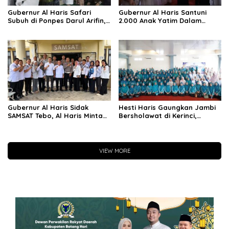
Gubernur Al Haris Safari
Gubernur Al Haris Santuni
Subuh di Ponpes Darul Arifin,
2.000 Anak Yatim Dalam
Mengikuti Istigasah dan
Peringatan 10 Muharram 1448
Pengajian
H
Gubernur Al Haris Sidak
Hesti Haris Gaungkan Jambi
SAMSAT Tebo, Al Haris Minta
Bersholawat di Kerinci,
Ruang Pelayanan Dibenahi
Jadikan Sholawat Energi
Agar Wajib Pajak Nyaman
Positif Mendidik Generasi
Berakhlak
VIEW MORE