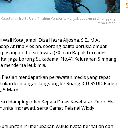
Kebutuhan Balita Usia 4 Tahun Penderita Penyakit Leukimia Ditanggung
Pemerintah
 Wali Kota Jambi, Diza Hazra Aljosha, S.E., M.A.,
ap Abrina Plesiah, seorang balita berusia empat
pasangan Ibu Sri Juwita (30) dan Bapak Fernades
Jl. Kalijaga Lorong Sukadamai No.41 Kelurahan Simpang
ia menderita leukimia.
 Plesiah mendapatkan perawatan medis yang tepat,
elakukan kunjungan langsung ke Ruang ICU RSUD Raden
, 5 Maret.
 didampingi oleh Kepala Dinas Kesehatan Dr.dr. Elvi
 Yunita Indrawati, serta Camat Telanai Widdy
unjungan ini merupakan wujud nyata perhatian dan