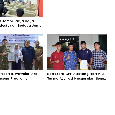
s Jambi Karya Raya
elestarian Budaya Jambi
arya Tulis Bersama
 Muda Jambi
0 Peserta, Wawako Diza
Sekretaris DPRD Batang Hari M. Ali
gsung Program
Terima Aspirasi Masyarakat Sungai
an Kecakapan Wirausaha
Buluh