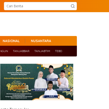
NASIONAL
NUSANTARA
ANGUN
TANJABBAR
TANJABTIM
TEBO