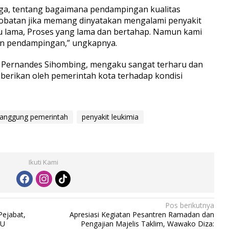
juga, tentang bagaimana pendampingan kualitas
obatan jika memang dinyatakan mengalami penyakit
u lama, Proses yang lama dan bertahap. Namun kami
an pendampingan,” ungkapnya.
a, Pernandes Sihombing, mengaku sangat terharu dan
iberikan oleh pemerintah kota terhadap kondisi
itanggung pemerintah
penyakit leukimia
Ikuti Kami
Pos berikutnya
Pejabat,
Apresiasi Kegiatan Pesantren Ramadan dan
JU
Pengajian Majelis Taklim, Wawako Diza: