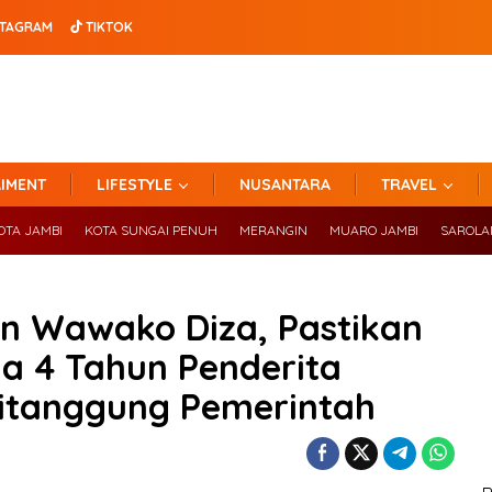
TAGRAM
TIKTOK
IMENT
LIFESTYLE
NUSANTARA
TRAVEL
OTA JAMBI
KOTA SUNGAI PENUH
MERANGIN
MUARO JAMBI
SAROL
n Wawako Diza, Pastikan
ia 4 Tahun Penderita
Ditanggung Pemerintah