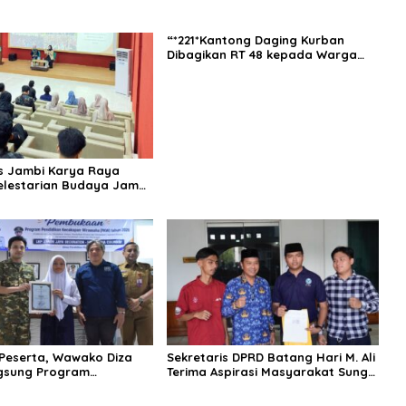
“*221*Kantong Daging Kurban
Dibagikan RT 48 kepada Warga
dan yang Membutuhkan”.
s Jambi Karya Raya
elestarian Budaya Jambi
arya Tulis Bersama
 Muda Jambi
0 Peserta, Wawako Diza
Sekretaris DPRD Batang Hari M. Ali
gsung Program
Terima Aspirasi Masyarakat Sungai
an Kecakapan Wirausaha
Buluh