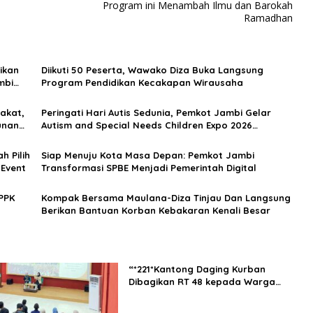
Program ini Menambah Ilmu dan Barokah
Ramadhan
ikan
Diikuti 50 Peserta, Wawako Diza Buka Langsung
mbi
Program Pendidikan Kecakapan Wirausaha
akat,
Peringati Hari Autis Sedunia, Pemkot Jambi Gelar
unan
Autism and Special Needs Children Expo 2026
Sebagai Wujud Inklusifitas
 Pilih
Siap Menuju Kota Masa Depan: Pemkot Jambi
 Event
Transformasi SPBE Menjadi Pemerintah Digital
PPK
Kompak Bersama Maulana-Diza Tinjau Dan Langsung
Berikan Bantuan Korban Kebakaran Kenali Besar
“*221*Kantong Daging Kurban
Dibagikan RT 48 kepada Warga
dan yang Membutuhkan”.