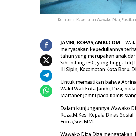
n
K
e
b
Komitmen Kepedulian Wawako Diza, Pastikan 
u
t
u
h
JAMBI, KOPASJAMBI.COM –
Wakil
a
menyatakan kepeduliannya terhad
n
tahun yang merupakan anak dari 
B
Sihombing (30), yang tinggal di 
a
l
III Sipin, Kecamatan Kota Baru. D
i
t
Untuk memastikan bahwa Abrina
a
Wakil Wali Kota Jambi, Diza, m
U
Mattaher Jambi pada Kamis siang
s
i
a
Dalam kunjungannya Wawako Diza
4
Roza,M.Kes, Kepala Dinas Sosial,
T
Frima,Sos,MM.
a
h
Wawako Diza Diza mengatakan, k
u