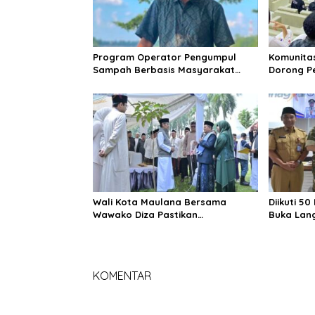
Program Operator Pengumpul
Komunita
Sampah Berbasis Masyarakat
Dorong P
(OPBM) Wali Kota Jambi Tuai Pro
Melalui K
dan Kontra, Rully Arizal: Pahami
Generasi
Dulu Tujuan Programnya !!!
Wali Kota Maulana Bersama
Diikuti 5
Wawako Diza Pastikan
Buka Lan
Pendistribusian Daging Kurban
Pendidik
Dari Pemkot Jambi Tepat Sasaran
KOMENTAR