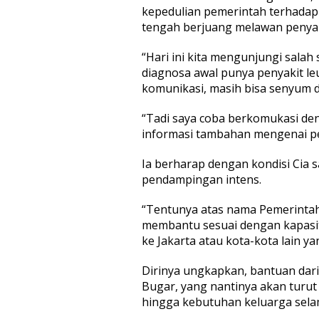
n
kepedulian pemerintah terhadap
P
tengah berjuang melawan penyakit
e
n
“Hari ini kita mengunjungi sala
d
diagnosa awal punya penyakit leu
e
r
komunikasi, masih bisa senyum da
i
t
“Tadi saya coba berkomukasi deng
a
informasi tambahan mengenai p
P
e
n
Ia berharap dengan kondisi Cia s
y
pendampingan intens.
a
k
“Tentunya atas nama Pemerintah
i
membantu sesuai dengan kapasit
t
L
ke Jakarta atau kota-kota lain y
e
u
Dirinya ungkapkan, bantuan dari
k
Bugar, yang nantinya akan turu
i
hingga kebutuhan keluarga sela
m
i