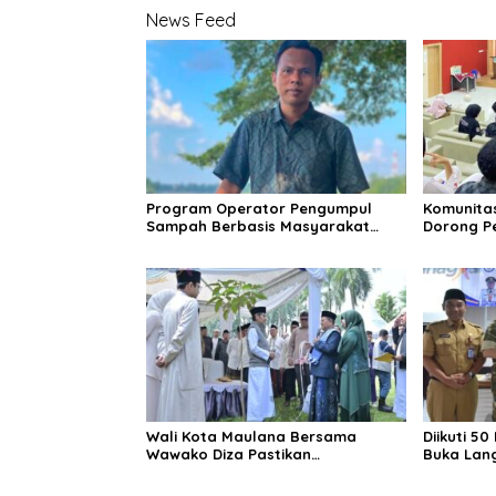
News Feed
Program Operator Pengumpul
Komunita
Sampah Berbasis Masyarakat
Dorong P
(OPBM) Wali Kota Jambi Tuai Pro
Melalui K
dan Kontra, Rully Arizal: Pahami
Generasi
Dulu Tujuan Programnya !!!
Wali Kota Maulana Bersama
Diikuti 5
Wawako Diza Pastikan
Buka Lan
Pendistribusian Daging Kurban
Pendidik
Dari Pemkot Jambi Tepat Sasaran