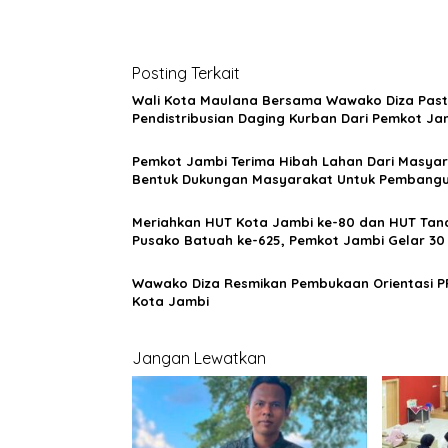
v
i
g
Posting Terkait
a
Wali Kota Maulana Bersama Wawako Diza Past
Pendistribusian Daging Kurban Dari Pemkot Ja
s
Tepat Sasaran
i
Pemkot Jambi Terima Hibah Lahan Dari Masyar
p
Bentuk Dukungan Masyarakat Untuk Pembang
Infrastruktur
o
Meriahkan HUT Kota Jambi ke-80 dan HUT Tanah
s
Pusako Batuah ke-625, Pemkot Jambi Gelar 30
Wawako Diza Resmikan Pembukaan Orientasi P
Kota Jambi
Jangan Lewatkan