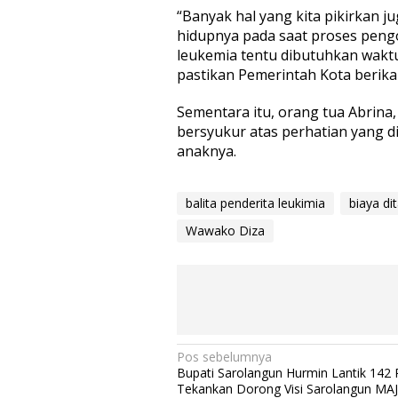
a
“Banyak hal yang kita pikirkan 
D
hidupnya pada saat proses peng
i
leukemia tentu dibutuhkan wakt
t
pastikan Pemerintah Kota berik
a
n
g
Sementara itu, orang tua Abrin
g
bersyukur atas perhatian yang d
u
anaknya.
n
g
P
balita penderita leukimia
biaya d
e
m
Wawako Diza
e
r
i
n
t
a
h
N
Pos sebelumnya
Bupati Sarolangun Hurmin Lantik 142 
a
Tekankan Dorong Visi Sarolangun MA