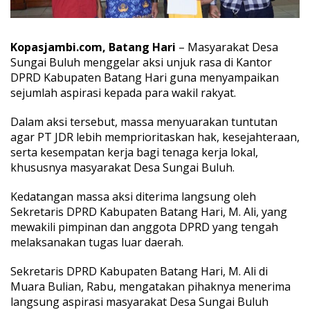
g
H
a
r
Kopasjambi.com, Batang Hari
– Masyarakat Desa
i
Sungai Buluh menggelar aksi
unjuk rasa
di Kantor
M
DPRD Kabupaten
Batang Hari
guna menyampaikan
.
sejumlah aspirasi kepada para wakil rakyat.
A
l
i
Dalam aksi tersebut, massa menyuarakan tuntutan
T
agar PT JDR lebih memprioritaskan hak, kesejahteraan,
e
serta kesempatan kerja bagi tenaga kerja lokal,
r
khususnya masyarakat Desa Sungai Buluh.
i
m
a
Kedatangan massa aksi diterima langsung oleh
A
Sekretaris DPRD Kabupaten Batang Hari, M. Ali, yang
s
mewakili pimpinan dan anggota DPRD yang tengah
p
melaksanakan tugas luar daerah.
i
r
a
Sekretaris DPRD Kabupaten Batang Hari, M. Ali di
s
Muara Bulian, Rabu, mengatakan pihaknya menerima
i
langsung aspirasi masyarakat Desa Sungai Buluh
M