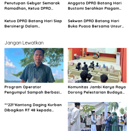
THR ASN
Penutupan Gebyar Semarak
Anggota DPRD Batang Hari
s
Ramadhan, Ketua DPRD
Bustomi Serahkan Piagam
Rahmad Hasrofi Serahkan
Kepada Pemenang Gebyar
Penghargaan Kepada
Semarak Ramadhan
Ketua DPRD Batang Hari Siap
Sekwan DPRD Batang Hari
Pemenang
Bersinergi Dalam
Buka Puasa Bersama Unsur
Pembangunan Daerah
Forkopimda
Jangan Lewatkan
Program Operator
Komunitas Jambi Karya Raya
Pengumpul Sampah Berbasis
Dorong Pelestarian Budaya
Masyarakat (OPBM) Wali Kota
Jambi Melalui Karya Tulis
Jambi Tuai Pro dan Kontra,
Bersama Generasi Muda
“*221*Kantong Daging Kurban
Rully Arizal: Pahami Dulu
Jambi
Dibagikan RT 48 kepada
Tujuan Programnya !!!
Warga dan yang
Membutuhkan”.