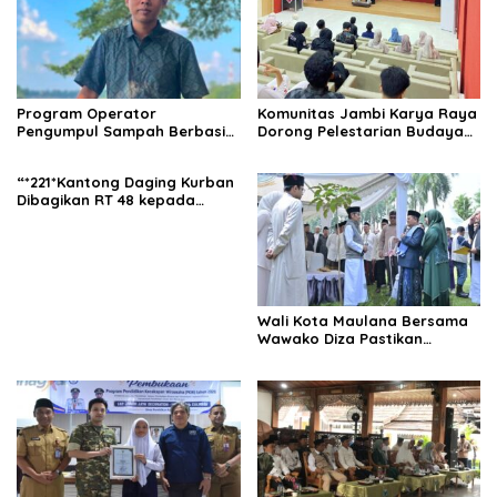
Program Operator
Komunitas Jambi Karya Raya
Pengumpul Sampah Berbasis
Dorong Pelestarian Budaya
Masyarakat (OPBM) Wali Kota
Jambi Melalui Karya Tulis
Jambi Tuai Pro dan Kontra,
Bersama Generasi Muda
“*221*Kantong Daging Kurban
Rully Arizal: Pahami Dulu
Jambi
Dibagikan RT 48 kepada
Tujuan Programnya !!!
Warga dan yang
Membutuhkan”.
Wali Kota Maulana Bersama
Wawako Diza Pastikan
Pendistribusian Daging
Kurban Dari Pemkot Jambi
Tepat Sasaran