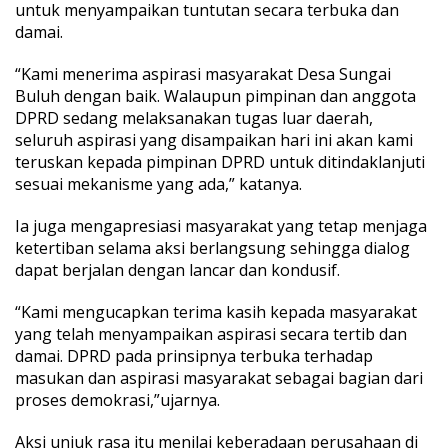
untuk menyampaikan tuntutan secara terbuka dan
a
damai.
s
y
a
“Kami menerima aspirasi masyarakat Desa Sungai
r
Buluh dengan baik. Walaupun pimpinan dan anggota
a
DPRD sedang melaksanakan tugas luar daerah,
k
seluruh aspirasi yang disampaikan hari ini akan kami
a
t
teruskan kepada pimpinan DPRD untuk ditindaklanjuti
S
sesuai mekanisme yang ada,” katanya.
u
n
Ia juga mengapresiasi masyarakat yang tetap menjaga
g
ketertiban selama aksi berlangsung sehingga dialog
a
i
dapat berjalan dengan lancar dan kondusif.
B
u
“Kami mengucapkan terima kasih kepada masyarakat
l
yang telah menyampaikan aspirasi secara tertib dan
u
damai. DPRD pada prinsipnya terbuka terhadap
h
masukan dan aspirasi masyarakat sebagai bagian dari
proses demokrasi,”ujarnya.
Aksi unjuk rasa itu menilai keberadaan perusahaan di