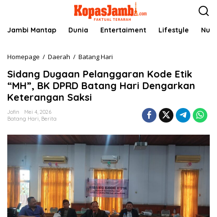
L
e
w
a
Jambi Mantap
Dunia
Entertaiment
Lifestyle
Nusa
t
i
k
Homepage
/
Daerah
/
Batang Hari
S
e
i
Sidang Dugaan Pelanggaran Kode Etik
k
d
o
a
“MH”, BK DPRD Batang Hari Dengarkan
n
n
Keterangan Saksi
t
g
e
D
Jofin
Mei 4, 2026
n
u
Batang Hari
,
Berita
g
a
a
n
P
e
l
a
n
g
g