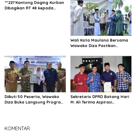
Jambi Tuai Pro dan Kontra,
Bersama Generasi Muda
“*221*Kantong Daging Kurban
Rully Arizal: Pahami Dulu
Jambi
Dibagikan RT 48 kepada
Tujuan Programnya !!!
Warga dan yang
Membutuhkan”.
Wali Kota Maulana Bersama
Wawako Diza Pastikan
Pendistribusian Daging
Kurban Dari Pemkot Jambi
Tepat Sasaran
Diikuti 50 Peserta, Wawako
Sekretaris DPRD Batang Hari
Diza Buka Langsung Program
M. Ali Terima Aspirasi
Pendidikan Kecakapan
Masyarakat Sungai Buluh
Wirausaha
KOMENTAR