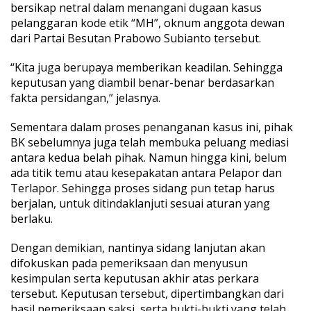
bersikap netral dalam menangani dugaan kasus
a
pelanggaran kode etik “MH”, oknum anggota dewan
n
S
dari Partai Besutan Prabowo Subianto tersebut.
a
k
“Kita juga berupaya memberikan keadilan. Sehingga
s
keputusan yang diambil benar-benar berdasarkan
i
fakta persidangan,” jelasnya.
Sementara dalam proses penanganan kasus ini, pihak
BK sebelumnya juga telah membuka peluang mediasi
antara kedua belah pihak. Namun hingga kini, belum
ada titik temu atau kesepakatan antara Pelapor dan
Terlapor. Sehingga proses sidang pun tetap harus
berjalan, untuk ditindaklanjuti sesuai aturan yang
berlaku.
Dengan demikian, nantinya sidang lanjutan akan
difokuskan pada pemeriksaan dan menyusun
kesimpulan serta keputusan akhir atas perkara
tersebut. Keputusan tersebut, dipertimbangkan dari
hasil pemeriksaan saksi, serta bukti-bukti yang telah