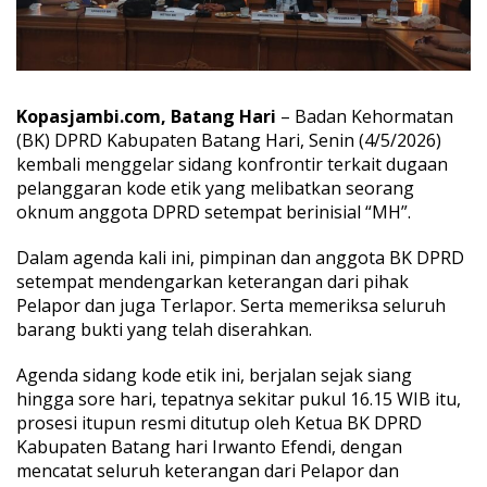
a
r
a
n
K
o
Kopasjambi.com, Batang Hari
– Badan Kehormatan
d
(BK) DPRD Kabupaten
Batang Hari
, Senin (4/5/2026)
e
kembali menggelar sidang konfrontir terkait dugaan
E
pelanggaran kode etik yang melibatkan seorang
t
i
oknum
anggota DPRD
setempat berinisial “MH”.
k
“
Dalam agenda kali ini, pimpinan dan anggota BK DPRD
M
setempat mendengarkan keterangan dari pihak
H
Pelapor dan juga Terlapor. Serta memeriksa seluruh
”
,
barang bukti yang telah diserahkan.
B
K
Agenda sidang kode etik ini, berjalan sejak siang
D
hingga sore hari, tepatnya sekitar pukul 16.15 WIB itu,
P
prosesi itupun resmi ditutup oleh Ketua BK DPRD
R
D
Kabupaten Batang hari Irwanto Efendi, dengan
B
mencatat seluruh keterangan dari Pelapor dan
a