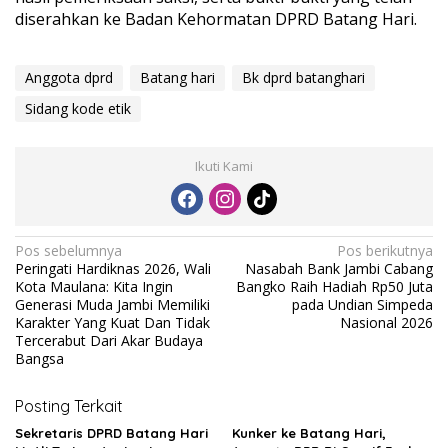
diserahkan ke Badan Kehormatan DPRD Batang Hari.
Anggota dprd
Batang hari
Bk dprd batanghari
Sidang kode etik
Ikuti Kami
N
Pos sebelumnya
Pos berikutnya
Peringati Hardiknas 2026, Wali
Nasabah Bank Jambi Cabang
a
Kota Maulana: Kita Ingin
Bangko Raih Hadiah Rp50 Juta
v
Generasi Muda Jambi Memiliki
pada Undian Simpeda
Karakter Yang Kuat Dan Tidak
Nasional 2026
i
Tercerabut Dari Akar Budaya
Bangsa
g
a
Posting Terkait
s
Sekretaris DPRD Batang Hari
Kunker ke Batang Hari,