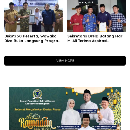
Tepat Sasaran
Diikuti 50 Peserta, Wawako
Sekretaris DPRD Batang Hari
Diza Buka Langsung Program
M. Ali Terima Aspirasi
Pendidikan Kecakapan
Masyarakat Sungai Buluh
Wirausaha
VIEW MORE