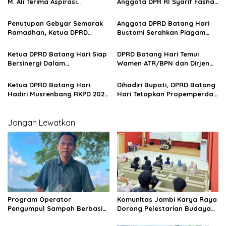
i
M. Ali Terima Aspirasi
Anggota DPR RI Syarif Fasha
Masyarakat Sungai Buluh
Disambut Waka DPRD El Firsta
p
Penutupan Gebyar Semarak
Anggota DPRD Batang Hari
o
Ramadhan, Ketua DPRD
Bustomi Serahkan Piagam
s
Rahmad Hasrofi Serahkan
Kepada Pemenang Gebyar
Penghargaan Kepada
Semarak Ramadhan
Ketua DPRD Batang Hari Siap
DPRD Batang Hari Temui
Pemenang
Bersinergi Dalam
Wamen ATR/BPN dan Dirjen
Pembangunan Daerah
Kemenhut Terkait Konflik
Masyarakat Dengan PT.WKS
Ketua DPRD Batang Hari
Dihadiri Bupati, DPRD Batang
Hadiri Musrenbang RKPD 2027
Hari Tetapkan Propemperda
di Bathin XXIV
2026 dan Sepakati RAPBD
2026
Jangan Lewatkan
Program Operator
Komunitas Jambi Karya Raya
Pengumpul Sampah Berbasis
Dorong Pelestarian Budaya
Masyarakat (OPBM) Wali Kota
Jambi Melalui Karya Tulis