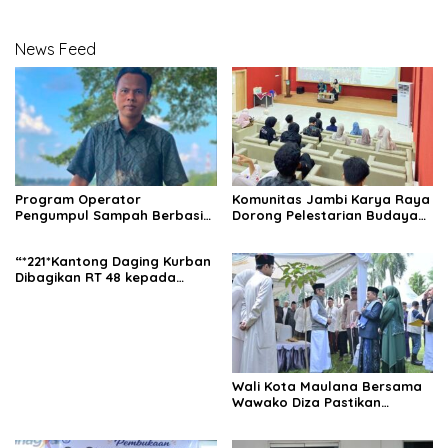
News Feed
Program Operator
Komunitas Jambi Karya Raya
Pengumpul Sampah Berbasis
Dorong Pelestarian Budaya
Masyarakat (OPBM) Wali Kota
Jambi Melalui Karya Tulis
Jambi Tuai Pro dan Kontra,
Bersama Generasi Muda
“*221*Kantong Daging Kurban
Rully Arizal: Pahami Dulu
Jambi
Dibagikan RT 48 kepada
Tujuan Programnya !!!
Warga dan yang
Membutuhkan”.
Wali Kota Maulana Bersama
Wawako Diza Pastikan
Pendistribusian Daging
Kurban Dari Pemkot Jambi