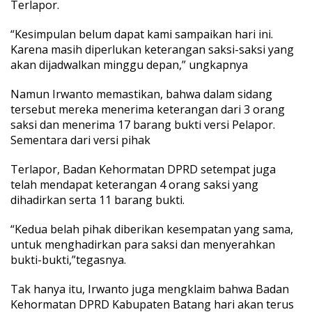
Terlapor.
t
a
“Kesimpulan belum dapat kami sampaikan hari ini.
n
g
Karena masih diperlukan keterangan saksi-saksi yang
H
akan dijadwalkan minggu depan,” ungkapnya
a
r
Namun Irwanto memastikan, bahwa dalam sidang
i
tersebut mereka menerima keterangan dari 3 orang
D
e
saksi dan menerima 17 barang bukti versi Pelapor.
n
Sementara dari versi pihak
g
a
Terlapor, Badan Kehormatan DPRD setempat juga
r
telah mendapat keterangan 4 orang saksi yang
k
a
dihadirkan serta 11 barang bukti.
n
K
“Kedua belah pihak diberikan kesempatan yang sama,
e
untuk menghadirkan para saksi dan menyerahkan
t
bukti-bukti,”tegasnya.
e
r
a
Tak hanya itu, Irwanto juga mengklaim bahwa Badan
n
Kehormatan DPRD Kabupaten Batang hari akan terus
g