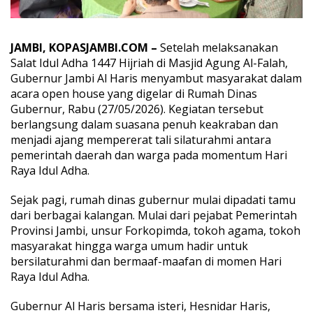
e
r
s
JAMBI, KOPASJAMBI.COM –
Setelah melaksanakan
a
m
Salat Idul Adha 1447 Hijriah di
Masjid Agung Al-Falah
,
a
Gubernur Jambi
Al Haris
menyambut masyarakat dalam
a
acara open house yang digelar di Rumah Dinas
n
Gubernur, Rabu (27/05/2026). Kegiatan tersebut
W
berlangsung dalam suasana penuh keakraban dan
a
r
menjadi ajang mempererat tali silaturahmi antara
n
pemerintah daerah dan warga pada momentum Hari
a
Raya Idul Adha.
i
O
Sejak pagi, rumah dinas gubernur mulai dipadati tamu
p
e
dari berbagai kalangan. Mulai dari pejabat Pemerintah
n
Provinsi Jambi, unsur Forkopimda, tokoh agama, tokoh
H
masyarakat hingga warga umum hadir untuk
o
bersilaturahmi dan bermaaf-maafan di momen Hari
u
s
Raya Idul Adha.
e
I
Gubernur Al Haris bersama isteri, Hesnidar Haris,
d