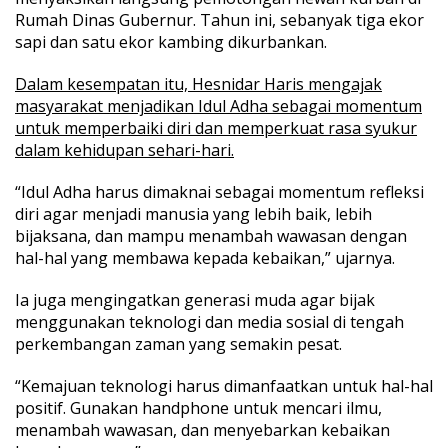
n
Rumah Dinas Gubernur. Tahun ini, sebanyak tiga ekor
u
r
sapi dan satu ekor kambing dikurbankan.
J
a
Dalam kesempatan itu, Hesnidar Haris mengajak
m
masyarakat menjadikan Idul Adha sebagai momentum
b
untuk memperbaiki diri dan memperkuat rasa syukur
i
dalam kehidupan sehari-hari.
“Idul Adha harus dimaknai sebagai momentum refleksi
diri agar menjadi manusia yang lebih baik, lebih
bijaksana, dan mampu menambah wawasan dengan
hal-hal yang membawa kepada kebaikan,” ujarnya.
Ia juga mengingatkan generasi muda agar bijak
menggunakan teknologi dan media sosial di tengah
perkembangan zaman yang semakin pesat.
“Kemajuan teknologi harus dimanfaatkan untuk hal-hal
positif. Gunakan handphone untuk mencari ilmu,
menambah wawasan, dan menyebarkan kebaikan