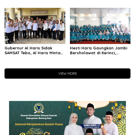
Mengikuti Istigasah dan
Peringatan 10 Muharram 1448
Pengajian
H
Gubernur Al Haris Sidak
Hesti Haris Gaungkan Jambi
SAMSAT Tebo, Al Haris Minta
Bersholawat di Kerinci,
Ruang Pelayanan Dibenahi
Jadikan Sholawat Energi
Agar Wajib Pajak Nyaman
Positif Mendidik Generasi
Berakhlak
VIEW MORE