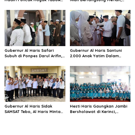
2026 di Pantai Gandoriah
Gubernur Al Haris : Hidupkan
Mewakili Gubernur Jambi
Taman Mini Melayu Jambi
Gubernur Al Haris Safari
Gubernur Al Haris Santuni
Subuh di Ponpes Darul Arifin,
2.000 Anak Yatim Dalam
Mengikuti Istigasah dan
Peringatan 10 Muharram 1448
Pengajian
H
Gubernur Al Haris Sidak
Hesti Haris Gaungkan Jambi
SAMSAT Tebo, Al Haris Minta
Bersholawat di Kerinci,
Ruang Pelayanan Dibenahi
Jadikan Sholawat Energi
Agar Wajib Pajak Nyaman
Positif Mendidik Generasi
Berakhlak