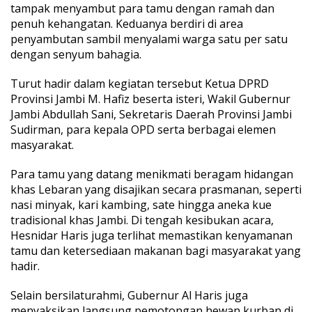
tampak menyambut para tamu dengan ramah dan
u
penuh kehangatan. Keduanya berdiri di area
l
A
penyambutan sambil menyalami warga satu per satu
d
dengan senyum bahagia.
h
a
Turut hadir dalam kegiatan tersebut Ketua DPRD
1
Provinsi Jambi M. Hafiz beserta isteri, Wakil Gubernur
4
4
Jambi Abdullah Sani, Sekretaris Daerah Provinsi Jambi
7
Sudirman, para kepala OPD serta berbagai elemen
H
masyarakat.
d
i
Para tamu yang datang menikmati beragam hidangan
R
u
khas Lebaran yang disajikan secara prasmanan, seperti
m
nasi minyak, kari kambing, sate hingga aneka kue
d
tradisional khas Jambi. Di tengah kesibukan acara,
i
Hesnidar Haris juga terlihat memastikan kenyamanan
s
tamu dan ketersediaan makanan bagi masyarakat yang
G
u
hadir.
b
e
Selain bersilaturahmi, Gubernur Al Haris juga
r
menyaksikan langsung pemotongan hewan kurban di