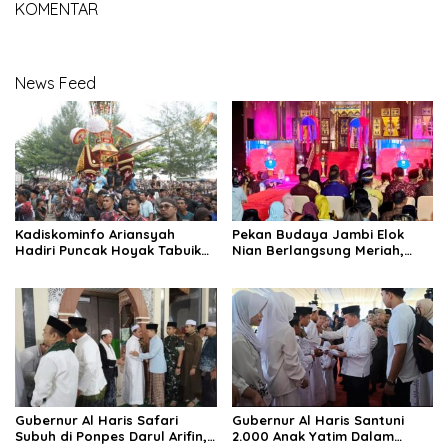
KOMENTAR
News Feed
Kadiskominfo Ariansyah
Pekan Budaya Jambi Elok
Hadiri Puncak Hoyak Tabuik
Nian Berlangsung Meriah,
2026 di Pantai Gandoriah
Gubernur Al Haris : Hidupkan
Mewakili Gubernur Jambi
Taman Mini Melayu Jambi
Gubernur Al Haris Safari
Gubernur Al Haris Santuni
Subuh di Ponpes Darul Arifin,
2.000 Anak Yatim Dalam