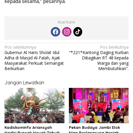
kepada sesama,” pesannya.
Ikuti Kami
N
Pos sebelumnya
Pos berikutnya
Gubernur Al Haris Sholat Idul
“*221*Kantong Daging Kurban
a
Adha di Masjid Al-Falah, Ajak
Dibagikan RT 48 kepada
v
Masyarakat Perkuat Semangat
Warga dan yang
Berkurban
Membutuhkan”.
i
g
Jangan Lewatkan
a
s
i
p
o
Kadiskominfo Ariansyah
Pekan Budaya Jambi Elok
s
Hadiri Puncak Hoyak Tabuik
Nian Berlangsung Meriah,