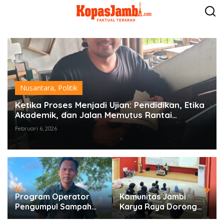
L
e
w
a
t
i
k
e
k
o
Nusantara
,
Politik
n
t
Ketika Proses Menjadi Ujian: Pendidikan, Etika
e
Akademik, dan Jalan Memutus Rantai
n
Kemiskinan
Februari 6, 2026
«
»
Program Operator
Komunitas Jambi
Pengumpul Sampah
Karya Raya Dorong
Berbasis Masyarakat
Pelestarian Budaya