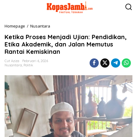
L
e
w
a
t
Homepage
/
Nusantara
K
i
e
k
Ketika Proses Menjadi Ujian: Pendidikan,
t
e
i
Etika Akademik, dan Jalan Memutus
k
k
Rantai Kemiskinan
o
a
n
P
Cut Aziza
Februari 6, 2026
t
r
Nusantara
,
Politik
e
o
n
s
e
s
M
e
n
j
a
d
i
U
j