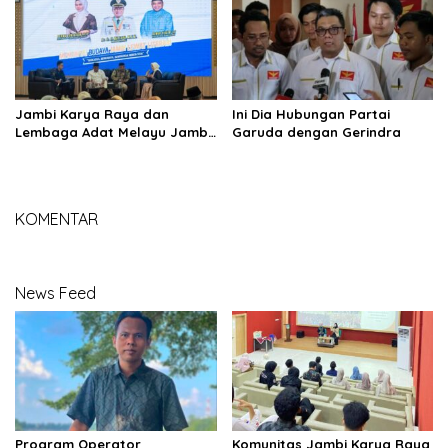
Maro Sebo Ilir
Jambi Karya Raya dan
Ini Dia Hubungan Partai
Lembaga Adat Melayu Jambi
Garuda dengan Gerindra
Gelar Kegiatan “Mencintai
Budaya Jambi Lewat Literasi”
Bersama Wali Kota Jambi
KOMENTAR
News Feed
Program Operator
Komunitas Jambi Karya Raya