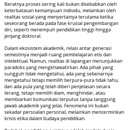
Beratnya proses sering kali bukan disebabkan oleh
m
keterbatasan kemampuan individu, melainkan oleh
i
k
realitas sosial yang menyertainya terutama ketika
,
seseorang berada pada fase krusial pengembangan
d
diri, seperti menempuh pendidikan tinggi hingga
a
jenjang doktoral.
n
J
a
Dalam ekosistem akademik, relasi antar generasi
l
semestinya menjadi ruang pembelajaran etis dan
a
intelektual. Namun, realitas di lapangan menunjukkan
n
paradoks yang mengkhawatirkan. Ada pihak yang
M
e
sungguh tidak mengetahui, ada yang sebenarnya
m
mengetahui tetapi memilih berpura-pura tidak tahu,
u
dan ada pula yang telah diberi penjelasan secara
t
terang, tetapi memilih diam, menghindar, atau
u
membiarkan komunikasi terputus tanpa tanggung
s
R
jawab akademik yang jelas. Fenomena ini bukan
a
sekadar persoalan personal, melainkan mencerminkan
n
krisis etika dalam budaya pendidikan.
t
a