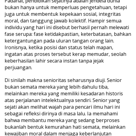
Padahal, pendidikan sejatinya adalah jendela dunia
i
K
bukan hanya untuk memperluas pengetahuan, tetapi
e
juga untuk membentuk kepekaan sosial, integritas
m
moral, dan tanggung jawab kolektif. Hampir semua
i
individu yang hari ini disebut berhasil pernah melewati
s
k
fase serupa: fase ketidakpastian, keterbatasan, bahkan
i
ketergantungan pada uluran tangan orang lain.
n
Ironisnya, ketika posisi dan status telah mapan,
a
ingatan atas proses tersebut kerap memudar, seolah
n
keberhasilan lahir secara instan tanpa jejak
perjuangan.
Di sinilah makna senioritas seharusnya diuji. Senior
bukan semata mereka yang lebih dahulu tiba,
melainkan mereka yang memiliki kesadaran historis
atas perjalanan intelektualnya sendiri. Senior yang
sejati akan melihat wajah para pencari ilmu hari ini
sebagai refleksi dirinya di masa lalu. Ia memahami
bahwa membantu mereka yang sedang berproses
bukanlah bentuk kemurahan hati semata, melainkan
kewajiban moral dalam menjaga keberlanjutan