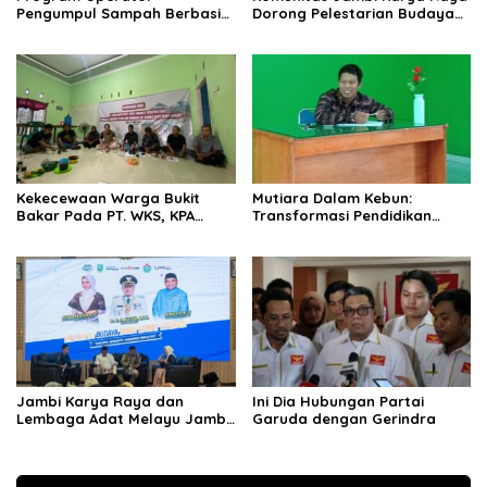
Pengumpul Sampah Berbasis
Dorong Pelestarian Budaya
Masyarakat (OPBM) Wali Kota
Jambi Melalui Karya Tulis
Jambi Tuai Pro dan Kontra,
Bersama Generasi Muda
Rully Arizal: Pahami Dulu
Jambi
Tujuan Programnya !!!
Kekecewaan Warga Bukit
Mutiara Dalam Kebun:
Bakar Pada PT. WKS, KPA
Transformasi Pendidikan
Jambi Kecam Keras Atas
Sekolah Dasar Swasta
Pengkhianatan Kesepakatan
Permata Agri Bulian Jaya
Maro Sebo Ilir
Jambi Karya Raya dan
Ini Dia Hubungan Partai
Lembaga Adat Melayu Jambi
Garuda dengan Gerindra
Gelar Kegiatan “Mencintai
Budaya Jambi Lewat Literasi”
Bersama Wali Kota Jambi