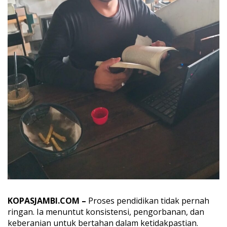
i
a
n
:
P
e
n
d
i
d
i
k
a
n
,
E
t
i
k
a
A
k
KOPASJAMBI.COM –
Proses pendidikan tidak pernah
a
ringan. Ia menuntut konsistensi, pengorbanan, dan
d
keberanian untuk bertahan dalam ketidakpastian.
e