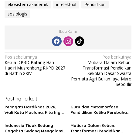
ekosistem akademik
intelektual
Pendidikan
sosiologis
Ikuti Kami
N
Pos sebelumnya
Pos berikutnya
Ketua DPRD Batang Hari
Mutiara Dalam Kebun:
a
Hadiri Musrenbang RKPD 2027
Transformasi Pendidikan
v
di Bathin XXIV
Sekolah Dasar Swasta
Permata Agri Bulian Jaya Maro
i
Sebo Ilir
g
Posting Terkait
a
s
Peringati Hardiknas 2026,
Guru dan Metamorfosa
Wali Kota Maulana: Kita Ingin
Pendidikan Ketika Perubahan
i
Generasi Muda Jambi Memiliki
Dimulai Dari Hati Seorang
Karakter Yang Kuat Dan
Pendidik
p
Indonesia Tidak Sedang
Mutiara Dalam Kebun:
Tidak Tercerabut Dari Akar
Gagal: Ia Sedang Mengalami
Transformasi Pendidikan
o
Budaya Bangsa