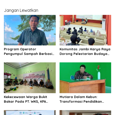
Ujian Struktural untuk Bangkit
Sekolah Dasar Swasta
s
Permata Agri Bulian Jaya
Maro Sebo Ilir
Jangan Lewatkan
Program Operator
Komunitas Jambi Karya Raya
Pengumpul Sampah Berbasis
Dorong Pelestarian Budaya
Masyarakat (OPBM) Wali Kota
Jambi Melalui Karya Tulis
Jambi Tuai Pro dan Kontra,
Bersama Generasi Muda
Rully Arizal: Pahami Dulu
Jambi
Tujuan Programnya !!!
Kekecewaan Warga Bukit
Mutiara Dalam Kebun:
Bakar Pada PT. WKS, KPA
Transformasi Pendidikan
Jambi Kecam Keras Atas
Sekolah Dasar Swasta
Pengkhianatan Kesepakatan
Permata Agri Bulian Jaya