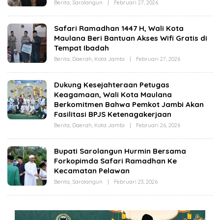
Z
Berita
,
Sarolangun
|
Februari 27, 2026
O
I
L
Z
E
A
H
Safari Ramadhan 1447 H, Wali Kota
J
Maulana Beri Bantuan Akses Wifi Gratis di
O
F
Tempat Ibadah
I
N
Berita
,
Daerah
,
Kota Jambi
|
Februari 27, 2026
O
L
E
H
Dukung Kesejahteraan Petugas
C
Keagamaan, Wali Kota Maulana
U
T
Berkomitmen Bahwa Pemkot Jambi Akan
A
Fasilitasi BPJS Ketenagakerjaan
Z
I
Berita
,
Daerah
,
Kota Jambi
|
Februari 26, 2026
O
Z
L
A
E
H
Bupati Sarolangun Hurmin Bersama
C
Forkopimda Safari Ramadhan Ke
U
T
Kecamatan Pelawan
A
Z
Berita
,
Sarolangun
|
Februari 23, 2026
O
I
L
Z
E
A
H
J
O