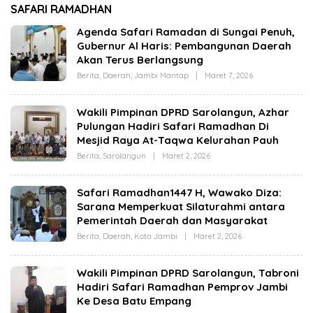
i Kota
Jambi Melalui Karya
SAFARI RAMADHAN
Pro dan
Tulis Bersama
y Arizal:
Generasi Muda Jambi
Agenda Safari Ramadan di Sungai Penuh,
u Tujuan
Gubernur Al Haris: Pembangunan Daerah
 !!!
Akan Terus Berlangsung
Berita
,
Daerah
,
Jambi Mantap
|
Maret 7, 2026
O
L
E
H
Wakili Pimpinan DPRD Sarolangun, Azhar
C
Pulungan Hadiri Safari Ramadhan Di
U
T
Mesjid Raya At-Taqwa Kelurahan Pauh
A
Z
Berita
,
Sarolangun
|
Maret 2, 2026
O
I
L
Z
E
A
H
Safari Ramadhan1447 H, Wawako Diza:
J
Sarana Memperkuat Silaturahmi antara
O
F
Pemerintah Daerah dan Masyarakat
I
N
Berita
,
Daerah
,
Kota Jambi
|
Maret 2, 2026
O
L
E
H
Wakili Pimpinan DPRD Sarolangun, Tabroni
C
Hadiri Safari Ramadhan Pemprov Jambi
U
T
Ke Desa Batu Empang
A