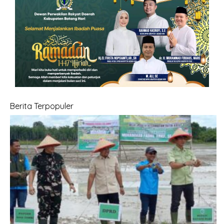
F
I
N
Berita Terpopuler