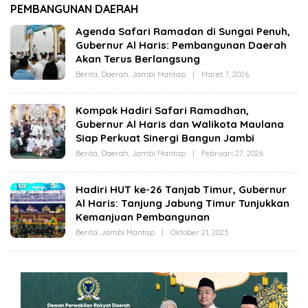
(OPBM) Wali Kota
Jambi Melalui Karya
PEMBANGUNAN DAERAH
Jambi Tuai Pro dan
Tulis Bersama
Kontra, Rully Arizal:
Generasi Muda Jambi
Agenda Safari Ramadan di Sungai Penuh,
Pahami Dulu Tujuan
Gubernur Al Haris: Pembangunan Daerah
Programnya !!!
Akan Terus Berlangsung
Berita
,
Daerah
,
Jambi Mantap
|
Maret 7, 2026
O
L
E
H
Kompak Hadiri Safari Ramadhan,
C
Gubernur Al Haris dan Walikota Maulana
U
T
Siap Perkuat Sinergi Bangun Jambi
A
Z
Berita
,
Daerah
,
Jambi Mantap
|
Februari 27, 2026
O
I
L
Z
E
A
H
Hadiri HUT ke-26 Tanjab Timur, Gubernur
C
Al Haris: Tanjung Jabung Timur Tunjukkan
U
T
Kemanjuan Pembangunan
A
Z
Berita
,
Jambi Mantap
|
Oktober 21, 2025
O
I
L
Z
E
A
H
C
U
T
A