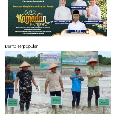
Z
I
Z
A
Berita Terpopuler