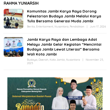
OPBM) Wali Kota
Jambi Melalui Karya
RAHMA YUNIARSIH
ambi Tuai Pro dan
Tulis Bersama
ntra, Rully Arizal:
Generasi Muda Jambi
Komunitas Jambi Karya Raya Dorong
ahami Dulu Tujuan
Pelestarian Budaya Jambi Melalui Karya
rogramnya !!!
Tulis Bersama Generasi Muda Jambi
Berita
,
Entertaiment
,
Nusantara
,
Pendidikan
|
Juni 17, 2026
O
L
E
H
Jambi Karya Raya dan Lembaga Adat
C
Melayu Jambi Gelar Kegiatan “Mencintai
U
T
Budaya Jambi Lewat Literasi” Bersama
A
Wali Kota Jambi
Z
I
Budaya
,
Daerah
,
Kota Jambi
,
Nusantara
|
November 25,
Z
2025
O
A
L
E
H
C
U
T
A
Z
I
Z
A