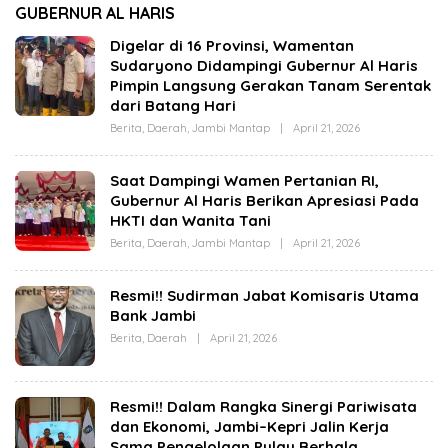
(OPBM) Wali Kota
Jambi Melalui Karya
GUBERNUR AL HARIS
Jambi Tuai Pro dan
Tulis Bersama
Kontra, Rully Arizal:
Generasi Muda Jambi
Digelar di 16 Provinsi, Wamentan
Pahami Dulu Tujuan
Sudaryono Didampingi Gubernur Al Haris
Programnya !!!
Pimpin Langsung Gerakan Tanam Serentak
dari Batang Hari
Berita
,
Daerah
,
Jambi Mantap
|
April 21, 2026
O
L
E
H
Saat Dampingi Wamen Pertanian RI,
C
Gubernur Al Haris Berikan Apresiasi Pada
U
T
HKTI dan Wanita Tani
A
Z
Berita
,
Daerah
,
Jambi Mantap
|
April 21, 2026
O
I
L
Z
E
A
H
Resmi!! Sudirman Jabat Komisaris Utama
C
Bank Jambi
U
T
Berita
,
Daerah
|
April 21, 2026
O
A
L
Z
E
I
H
Z
C
A
Resmi!! Dalam Rangka Sinergi Pariwisata
U
T
dan Ekonomi, Jambi–Kepri Jalin Kerja
A
Sama Pengelolaan Pulau Berhala