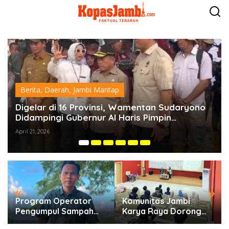
L
e
w
a
t
i
k
e
k
o
Berita
,
Daerah
,
Jambi Mantap
n
t
Digelar di 16 Provinsi, Wamentan Sudaryono
S
e
Didampingi Gubernur Al Haris Pimpin
G
n
Langsung Gerakan Tanam Serentak dari
d
April 21, 2026
Apr
Batang Hari
«
»
Program Operator
Komunitas Jambi
Pengumpul Sampah
Karya Raya Dorong
Berbasis Masyarakat
Pelestarian Budaya