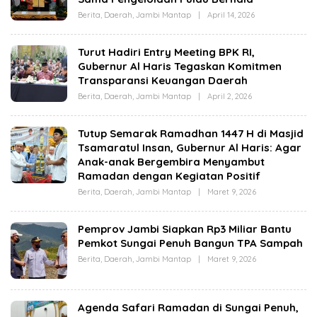
Z
I
Berita
,
Daerah
,
Jambi Mantap
|
April 14, 2026
O
Z
L
A
E
H
Turut Hadiri Entry Meeting BPK RI,
C
Gubernur Al Haris Tegaskan Komitmen
U
T
Transparansi Keuangan Daerah
A
Z
Berita
,
Daerah
,
Jambi Mantap
|
April 2, 2026
O
I
L
Z
E
A
H
Tutup Semarak Ramadhan 1447 H di Masjid
C
Tsamaratul Insan, Gubernur Al Haris: Agar
U
T
Anak-anak Bergembira Menyambut
A
Ramadan dengan Kegiatan Positif
Z
I
Berita
,
Daerah
,
Jambi Mantap
|
Maret 9, 2026
O
Z
L
A
E
H
Pemprov Jambi Siapkan Rp3 Miliar Bantu
C
Pemkot Sungai Penuh Bangun TPA Sampah
U
T
Berita
,
Daerah
,
Jambi Mantap
|
Maret 9, 2026
O
A
L
Z
E
I
H
Z
C
A
Agenda Safari Ramadan di Sungai Penuh,
U