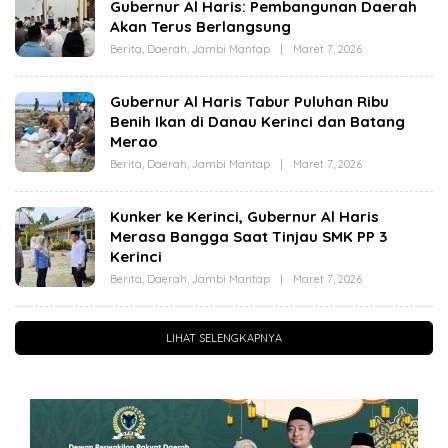
T
Gubernur Al Haris: Pembangunan Daerah
A
Akan Terus Berlangsung
Z
I
Berita
,
Daerah
,
Jambi Mantap
|
Maret 7, 2026
O
Z
L
A
E
H
Gubernur Al Haris Tabur Puluhan Ribu
C
Benih Ikan di Danau Kerinci dan Batang
U
T
Merao
A
Z
Berita
,
Daerah
,
Jambi Mantap
|
Maret 7, 2026
O
I
L
Z
E
A
H
Kunker ke Kerinci, Gubernur Al Haris
C
Merasa Bangga Saat Tinjau SMK PP 3
U
T
Kerinci
A
Z
Berita
,
Daerah
,
Jambi Mantap
|
Maret 7, 2026
O
I
L
Z
E
A
H
C
LIHAT SELENGKAPNYA
U
T
A
Z
I
Z
A